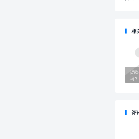
相
贷款
吗？
评