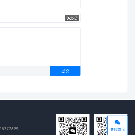
理
05777699
客服微信