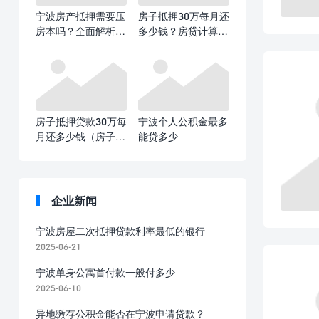
宁波房产抵押需要压
房子抵押30万每月还
房本吗？全面解析抵
多少钱？房贷计算全
押登记与房本管理
攻略​
房子抵押贷款30万每
宁波个人公积金最多
月还多少钱（房子抵
能贷多少
押贷款30万每月还款
额计算）
企业新闻
宁波房屋二次抵押贷款利率最低的银行
2025-06-21
宁波单身公寓首付款一般付多少
2025-06-10
异地缴存公积金能否在宁波申请贷款？