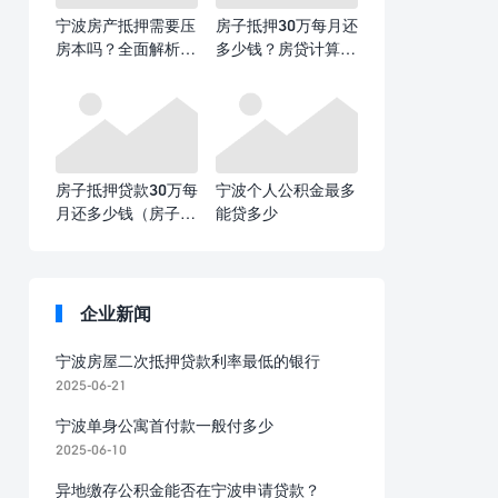
宁波房产抵押需要压
房子抵押30万每月还
房本吗？全面解析抵
多少钱？房贷计算全
押登记与房本管理
攻略​
房子抵押贷款30万每
宁波个人公积金最多
月还多少钱（房子抵
能贷多少
押贷款30万每月还款
额计算）
企业新闻
宁波房屋二次抵押贷款利率最低的银行
2025-06-21
宁波单身公寓首付款一般付多少
2025-06-10
异地缴存公积金能否在宁波申请贷款？