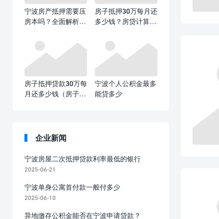
宁波房产抵押需要压
房子抵押30万每月还
房本吗？全面解析抵
多少钱？房贷计算全
押登记与房本管理
攻略​
房子抵押贷款30万每
宁波个人公积金最多
月还多少钱（房子抵
能贷多少
押贷款30万每月还款
额计算）
企业新闻
宁波房屋二次抵押贷款利率最低的银行
2025-06-21
宁波单身公寓首付款一般付多少
2025-06-10
异地缴存公积金能否在宁波申请贷款？